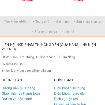
Tìm kiếm nhiều:
• Trang chủ
• Giới thiệu
• Sửa chữa biến tần
• Sửa chữa servo
• Liên hệ
LIÊN HỆ: HKD PHẠM THỊ HỒNG YẾN (CỬA HÀNG LINH KIỆN
VIETNIC)
816 Tôn Đức Thắng, P. Hòa Khánh, TP. Đà Nẵng
0964-230-278
linhkienvietnic3012@gmail.com
HƯỚNG DẪN
CHÍNH SÁCH
Hướng dẫn mua hàng
Điều khoản sử dụng
Giao nhận và thanh toán
Điều khoản giao dịch
Đổi trả và bảo hành
Dịch vụ tiện ích
Quyền sở hữu trí tuệ