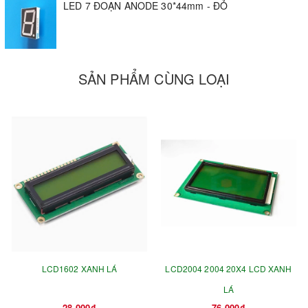
LED 7 ĐOẠN ANODE 30*44mm - ĐỎ
SẢN PHẨM CÙNG LOẠI
LCD1602 XANH LÁ
LCD2004 2004 20X4 LCD XANH
LÁ
28.000₫
76.000₫