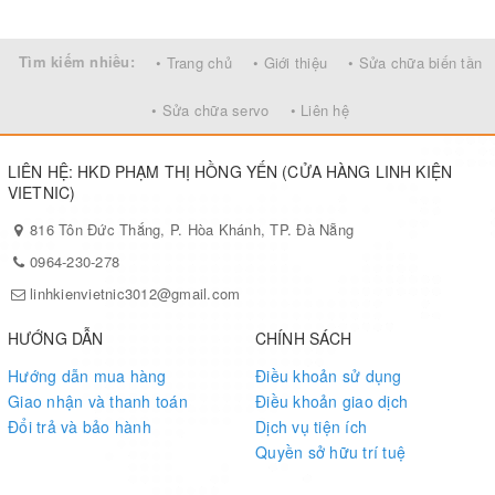
Tìm kiếm nhiều:
• Trang chủ
• Giới thiệu
• Sửa chữa biến tần
• Sửa chữa servo
• Liên hệ
LIÊN HỆ: HKD PHẠM THỊ HỒNG YẾN (CỬA HÀNG LINH KIỆN
VIETNIC)
816 Tôn Đức Thắng, P. Hòa Khánh, TP. Đà Nẵng
0964-230-278
linhkienvietnic3012@gmail.com
HƯỚNG DẪN
CHÍNH SÁCH
Hướng dẫn mua hàng
Điều khoản sử dụng
Giao nhận và thanh toán
Điều khoản giao dịch
Đổi trả và bảo hành
Dịch vụ tiện ích
Quyền sở hữu trí tuệ