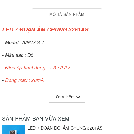
MÔ TẢ SẢN PHẨM
LED 7 ĐOẠN ÂM CHUNG 3261AS
- Model : 3261AS-1
- Màu sắc : Đỏ
-
Điện áp hoạt động : 1.8 ~2.2V
-
Dòng max : 20mA
- Kích thước : 14x15mm
Xem thêm
- Loại LED : LED đôi
- Sơ đồ chân LED 7 đoạn loại âm chung Model 3261BS
SẢN PHẨM BẠN VỪA XEM
LED 7 ĐOẠN ĐÔI ÂM CHUNG 3261AS
- Chân âm chung : Chân 5, Chân 10