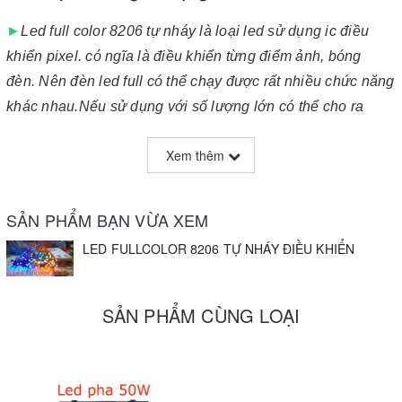
►
Led full color 8206 tự nháy là loại led sử dụng ic điều
khiển pixel. có ngĩa là điều khiển từng điểm ảnh, bóng
đèn. Nên đèn led full có thể chạy được rất nhiều chức năng
khác nhau.Nếu sử dụng với số lượng lớn có thể cho ra
hình ảnh, video, chữ.....Led full color được sử dụng rất
Xem thêm
nhiều trong karaoke, quán bar, quảng cáo, trang trí Led full
được chia ra khá nhiều loại dựa trên tên ic điều khiển. Led
full có độ bền cực cao, chống chọi với thời tiết tốt. Nhờ mỗi
SẢN PHẨM BẠN VỪA XEM
bóng đều có 3 màu cơ bản gồm màu đỏ, màu xanh lá, màu
LED FULLCOLOR 8206 TỰ NHÁY ĐIỀU KHIỂN
xanh dương nên có thể hiển thị pha trộn các màu sắc.
Thông số kỹ thuật :
☼
SẢN PHẨM CÙNG LOẠI
►
Chết 1 bóng không ảnh hưởng đến các bóng khác
►
Điện áp hoạt động : DC 5V