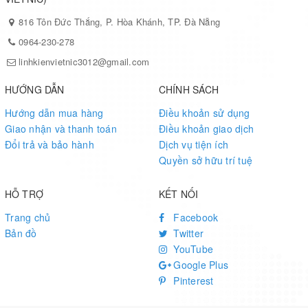
816 Tôn Đức Thắng, P. Hòa Khánh, TP. Đà Nẵng
0964-230-278
linhkienvietnic3012@gmail.com
HƯỚNG DẪN
CHÍNH SÁCH
Hướng dẫn mua hàng
Điều khoản sử dụng
Giao nhận và thanh toán
Điều khoản giao dịch
Đổi trả và bảo hành
Dịch vụ tiện ích
Quyền sở hữu trí tuệ
HỖ TRỢ
KẾT NỐI
Trang chủ
Facebook
Bản đồ
Twitter
YouTube
►
Led vietnic chuyên cung cấp đèn led quảng cáo tại Đà
Google Plus
Pinterest
Nẵng, cung cấp các loại LED chuyên thi công quảng cáo
như led ruồi 5V, led ruồi 12V, led đúc F5 5V, led đúc 5 ly