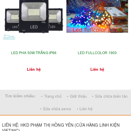
►
Số lượng : 50 Bóng/ Cụm
►
Phương pháp điều khiển : tự nhảy chuyển đổi màu, điều
khiển sử dụng card Led full hoặc mạch led full
LED PHA 50W TRẮNG IP66
LED FULLCOLOR 1903
Liên hệ
Liên hệ
Tìm kiếm nhiều:
• Trang chủ
• Giới thiệu
• Sửa chữa biến tần
• Sửa chữa servo
• Liên hệ
LIÊN HỆ: HKD PHẠM THỊ HỒNG YẾN (CỬA HÀNG LINH KIỆN
VIETNIC)