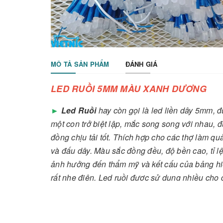
MÔ TẢ SẢN PHẨM
ĐÁNH GIÁ
LED RUỒI 5MM MÀU XANH DƯƠNG
►
Led Ruồi
hay còn gọi là led liền dây 5mm, đ
một con trở biệt lập, mắc song song với nhau, 
đồng chịu tải tốt. Thích hợp cho các thợ làm qu
và đấu dây. Màu sắc đồng đều, độ bền cao, tỉ l
ảnh hưởng đến thẩm mỹ và kết cấu của bảng hiệ
rất nhẹ điện. Led ruồi được sử dụng nhiều cho
lập trình dễ dàng thông qua mạch nháy như chớp
dần, tắt dần, dùng để quấn cây cảnh, trang trí tr