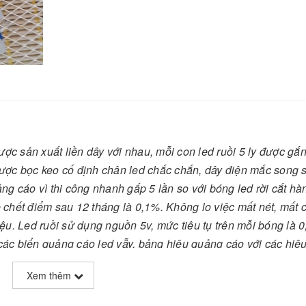
ược sản xuất liền dây với nhau, mỗi con led ruồi 5 ly được gắn
được bọc keo cố định chân led chắc chắn, dây điện mắc song s
ảng cáo vì thi công nhanh gấp 5 lần so với bóng led rời cắt h
ệ chết điểm sau 12 tháng là 0,1%. Không lo việc mất nét, mất 
u. Led ruồi sử dụng nguồn 5v, mức tiêu tụ trên mỗi bóng là 
 các biển quảng cáo led vẫy, bảng hiệu quảng cáo với các hiệ
 tắt, chạy viền, hiệu ứng đuổi nối đuôi, hiệu ứng sao băng, 
Xem thêm
ong nhà, lắp thả sân vườn....