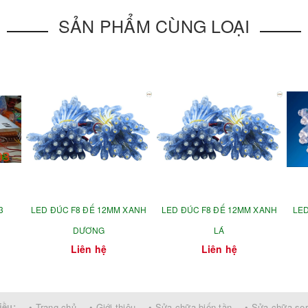
SẢN PHẨM CÙNG LOẠI
3
LED ĐÚC F8 ĐẾ 12MM XANH
LED ĐÚC F8 ĐẾ 12MM XANH
LED
DƯƠNG
LÁ
Liên hệ
Liên hệ
iều:
• Trang chủ
• Giới thiệu
• Sửa chữa biến tần
• Sửa chữa se