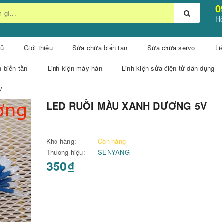
0
Hỗ
hủ
Giới thiệu
Sửa chữa biến tần
Sửa chữa servo
Li
n biến tần
Linh kiện máy hàn
Linh kiện sửa điện tử dân dụng
V
LED RUỒI MÀU XANH DƯƠNG 5V
Kho hàng:
Còn hàng
Thương hiệu:
SENYANG
350₫