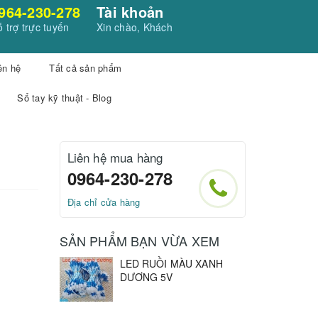
964-230-278
Tài khoản
 trợ trực tuyến
Xin chào, Khách
ên hệ
Tất cả sản phẩm
Sổ tay kỹ thuật - Blog
Liên hệ mua hàng
0964-230-278
Địa chỉ cửa hàng
SẢN PHẨM BẠN VỪA XEM
LED RUỒI MÀU XANH
DƯƠNG 5V