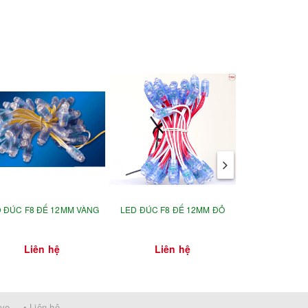
 ĐÚC F8 ĐẾ 12MM VÀNG
LED ĐÚC F8 ĐẾ 12MM ĐỎ
LED ĐÚC F
TRẮ
Liên hệ
Liên hệ
Liên
rvo
• Liên hệ