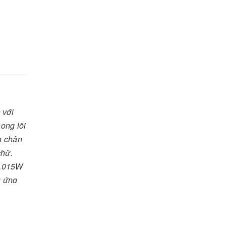
 với
ong lõi
àn chân
chữ.
0,015W
u ứng
sáng