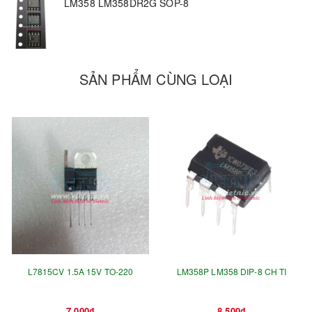
LM358 LM358DR2G SOP-8
SẢN PHẨM CÙNG LOẠI
L7815CV 1.5A 15V TO-220
LM358P LM358 DIP-8 CH TI
7.000₫
8.500₫