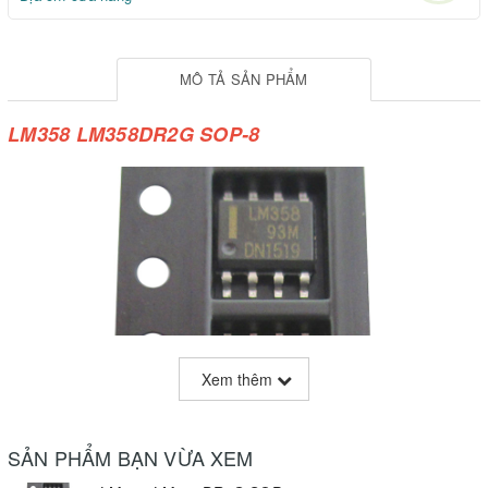
MÔ TẢ SẢN PHẨM
LM358 LM358DR2G SOP-8
Xem thêm
SẢN PHẨM BẠN VỪA XEM