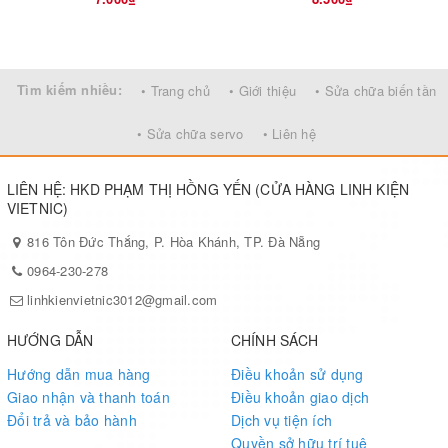
Tìm kiếm nhiều:
• Trang chủ
• Giới thiệu
• Sửa chữa biến tần
• Sửa chữa servo
• Liên hệ
LIÊN HỆ: HKD PHẠM THỊ HỒNG YẾN (CỬA HÀNG LINH KIỆN
VIETNIC)
816 Tôn Đức Thắng, P. Hòa Khánh, TP. Đà Nẵng
0964-230-278
linhkienvietnic3012@gmail.com
HƯỚNG DẪN
CHÍNH SÁCH
Hướng dẫn mua hàng
Điều khoản sử dụng
Giao nhận và thanh toán
Điều khoản giao dịch
Đổi trả và bảo hành
Dịch vụ tiện ích
Quyền sở hữu trí tuệ