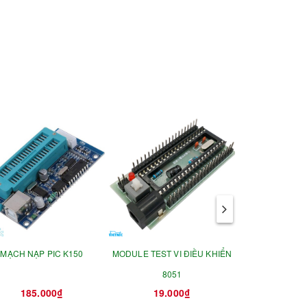
MẠCH NẠP PIC K150
MODULE TEST VI ĐIỀU KHIỂN
MẠCH NẠP S
8051
185.000₫
19.000₫
450.