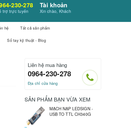
964-230-278
Tài khoản
 trợ trực tuyến
Xin chào, Khách
ên hệ
Tất cả sản phẩm
Sổ tay kỹ thuật - Blog
Liên hệ mua hàng
0964-230-278
Địa chỉ cửa hàng
SẢN PHẨM BẠN VỪA XEM
MẠCH NẠP LEDSIGN -
USB TO TTL CH340G