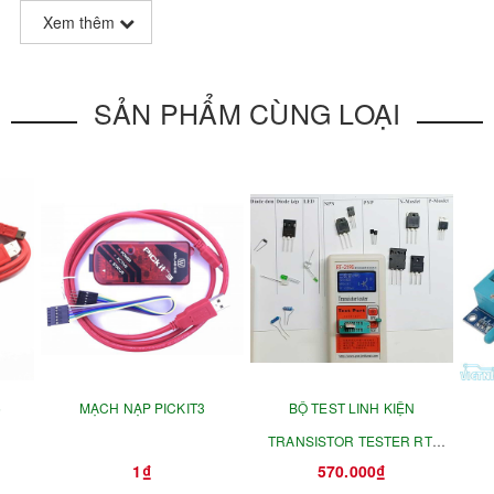
Xem thêm
SẢN PHẨM CÙNG LOẠI
5
MẠCH NẠP PICKIT3
BỘ TEST LINH KIỆN
TRANSISTOR TESTER RT-
1₫
570.000₫
219G