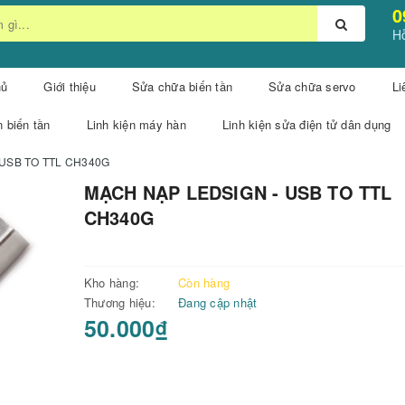
0
Hỗ
hủ
Giới thiệu
Sửa chữa biến tần
Sửa chữa servo
Li
n biến tần
Linh kiện máy hàn
Linh kiện sửa điện tử dân dụng
USB TO TTL CH340G
MẠCH NẠP LEDSIGN - USB TO TTL
CH340G
Kho hàng:
Còn hàng
Thương hiệu:
Đang cập nhật
50.000₫