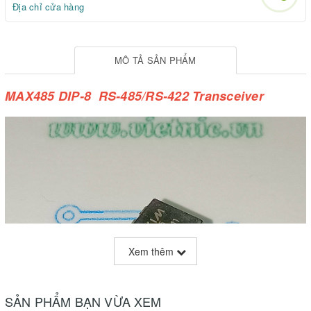
Địa chỉ cửa hàng
MÔ TẢ SẢN PHẨM
MAX485 DIP-8 RS-485/RS-422 Transceiver
Xem thêm
SẢN PHẨM BẠN VỪA XEM