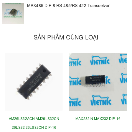
MAX485 DIP-8 RS-485/RS-422 Transceiver
SẢN PHẨM CÙNG LOẠI
AM26LS32ACN AM26LS32CN
MAX232IN MAX232 DIP-16
26LS32 26LS32CN DIP-16