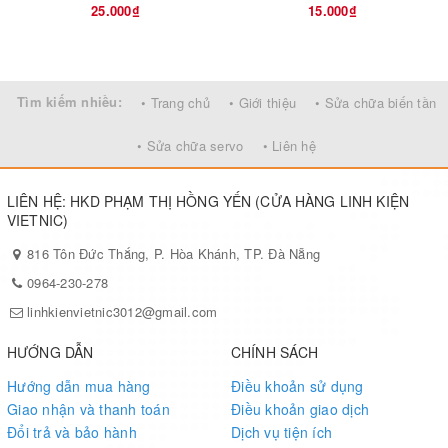
25.000₫
15.000₫
Tìm kiếm nhiều:
• Trang chủ
• Giới thiệu
• Sửa chữa biến tần
• Sửa chữa servo
• Liên hệ
LIÊN HỆ: HKD PHẠM THỊ HỒNG YẾN (CỬA HÀNG LINH KIỆN
VIETNIC)
816 Tôn Đức Thắng, P. Hòa Khánh, TP. Đà Nẵng
0964-230-278
linhkienvietnic3012@gmail.com
HƯỚNG DẪN
CHÍNH SÁCH
Hướng dẫn mua hàng
Điều khoản sử dụng
Giao nhận và thanh toán
Điều khoản giao dịch
Đổi trả và bảo hành
Dịch vụ tiện ích