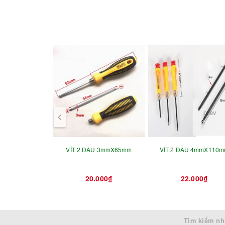
prev
VÍT 2 ĐẦU 3mmX65mm
VÍT 2 ĐẦU 4mmX110
20.000₫
22.000₫
Tìm kiếm nh