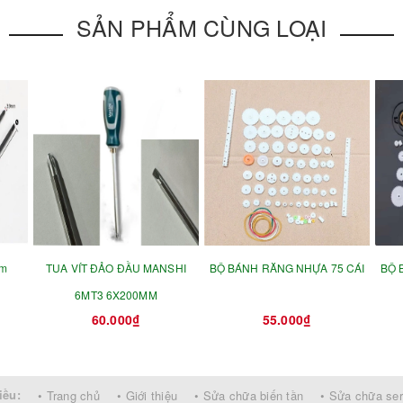
SẢN PHẨM CÙNG LOẠI
mm
TUA VÍT ĐẢO ĐẦU MANSHI
BỘ BÁNH RĂNG NHỰA 75 CÁI
BỘ 
6MT3 6X200MM
60.000₫
55.000₫
iều:
• Trang chủ
• Giới thiệu
• Sửa chữa biến tần
• Sửa chữa se