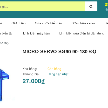
0
Hỗ
hủ
Giới thiệu
Sửa chữa biến tần
Sửa chữa servo
Li
n biến tần
Linh kiện máy hàn
Linh kiện sửa điện tử dân dụng
80 ĐỘ
MICRO SERVO SG90 90-180 ĐỘ
Kho hàng:
Còn hàng
Thương hiệu:
Đang cập nhật
27.000₫