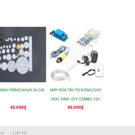
BÁNH RĂNG NHỰA 34 CÁI
MÁY RỬA TAY TỰ ĐỘNG CHO
MÁY RỬA TAY 
HỌC SINH -DIY COMBO 12V
HỌC SIN
45.000₫
45.000₫
30.0
rvo
• Liên hệ