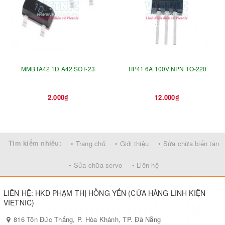
MMBTA42 1D A42 SOT-23
TIP41 6A 100V NPN TO-220
2.000₫
12.000₫
Tìm kiếm nhiều:
• Trang chủ
• Giới thiệu
• Sửa chữa biến tần
• Sửa chữa servo
• Liên hệ
LIÊN HỆ: HKD PHẠM THỊ HỒNG YẾN (CỬA HÀNG LINH KIỆN
VIETNIC)
816 Tôn Đức Thắng, P. Hòa Khánh, TP. Đà Nẵng