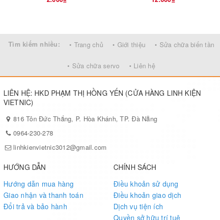
Tìm kiếm nhiều:
• Trang chủ
• Giới thiệu
• Sửa chữa biến tần
• Sửa chữa servo
• Liên hệ
LIÊN HỆ: HKD PHẠM THỊ HỒNG YẾN (CỬA HÀNG LINH KIỆN
VIETNIC)
816 Tôn Đức Thắng, P. Hòa Khánh, TP. Đà Nẵng
0964-230-278
linhkienvietnic3012@gmail.com
HƯỚNG DẪN
CHÍNH SÁCH
Hướng dẫn mua hàng
Điều khoản sử dụng
Giao nhận và thanh toán
Điều khoản giao dịch
Đổi trả và bảo hành
Dịch vụ tiện ích
Quyền sở hữu trí tuệ