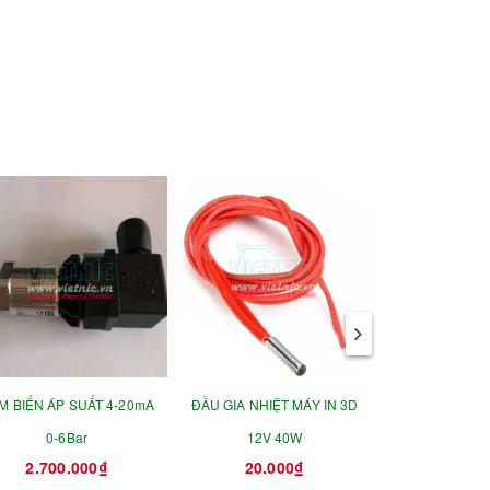
M BIẾN ÁP SUẤT 4-20mA
ĐẦU GIA NHIỆT MÁY IN 3D
CẢM BIẾN MỰ
0-6Bar
12V 40W
HIỆN CHẤT LỎN
2.700.000₫
20.000₫
250.
NPN5