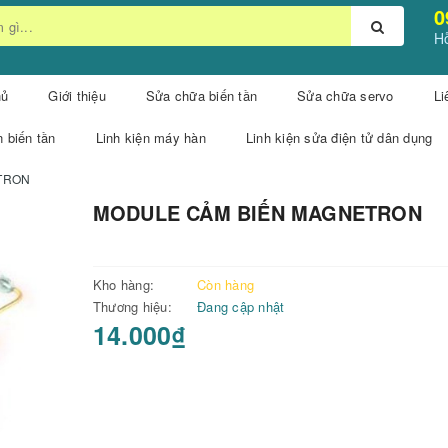
0
Hỗ
hủ
Giới thiệu
Sửa chữa biến tần
Sửa chữa servo
Li
n biến tần
Linh kiện máy hàn
Linh kiện sửa điện tử dân dụng
TRON
MODULE CẢM BIẾN MAGNETRON
Kho hàng:
Còn hàng
Thương hiệu:
Đang cập nhật
14.000₫