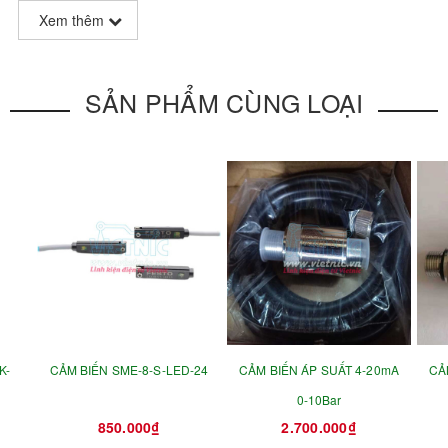
Xem thêm
SẢN PHẨM CÙNG LOẠI
K-
CẢM BIẾN SME-8-S-LED-24
CẢM BIẾN ÁP SUẤT 4-20mA
CẢ
0-10Bar
850.000₫
2.700.000₫