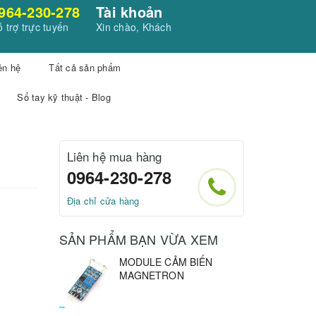
964-230-278
Tài khoản
 trợ trực tuyến
Xin chào, Khách
ên hệ
Tất cả sản phẩm
Sổ tay kỹ thuật - Blog
Liên hệ mua hàng
0964-230-278
Địa chỉ cửa hàng
SẢN PHẨM BẠN VỪA XEM
MODULE CẢM BIẾN
MAGNETRON