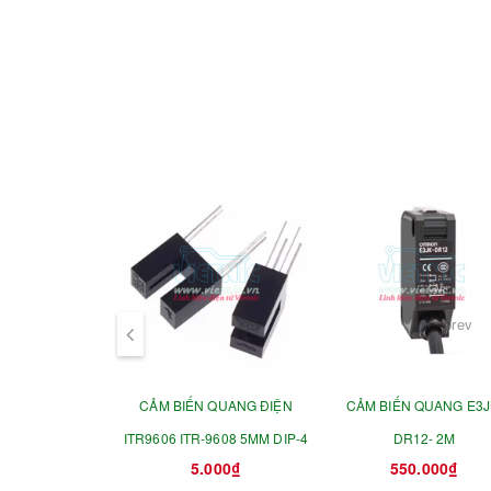
- Kích Thước : 3.2*1.4cm
- Nguồn Làm Việc : 3.3V-5VDC
- Ngõ Ra Digital
- Sử Dụng IC So Sánh LM393
prev
CẢM BIẾN QUANG ĐIỆN
CẢM BIẾN QUANG E3J
ITR9606 ITR-9608 5MM DIP-4
DR12- 2M
5.000₫
550.000₫