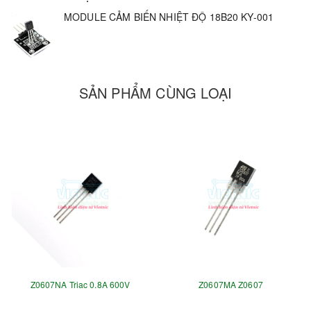
MODULE CẢM BIẾN NHIỆT ĐỘ 18B20 KY-001
SẢN PHẨM CÙNG LOẠI
Z0607NA Triac 0.8A 600V
Z0607MA Z0607