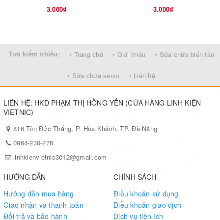
3.000₫
3.000₫
Tìm kiếm nhiều:
• Trang chủ
• Giới thiệu
• Sửa chữa biến tần
• Sửa chữa servo
• Liên hệ
LIÊN HỆ: HKD PHẠM THỊ HỒNG YẾN (CỬA HÀNG LINH KIỆN
VIETNIC)
816 Tôn Đức Thắng, P. Hòa Khánh, TP. Đà Nẵng
0964-230-278
linhkienvietnic3012@gmail.com
HƯỚNG DẪN
CHÍNH SÁCH
Hướng dẫn mua hàng
Điều khoản sử dụng
Giao nhận và thanh toán
Điều khoản giao dịch
Đổi trả và bảo hành
Dịch vụ tiện ích