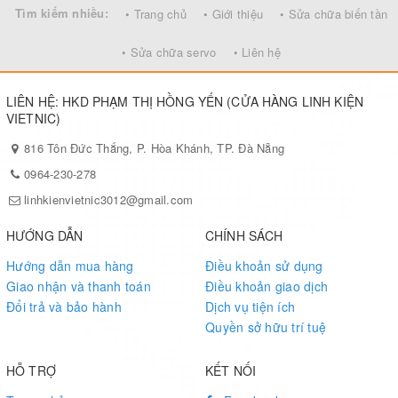
Tìm kiếm nhiều:
• Trang chủ
• Giới thiệu
• Sửa chữa biến tần
• Sửa chữa servo
• Liên hệ
LIÊN HỆ: HKD PHẠM THỊ HỒNG YẾN (CỬA HÀNG LINH KIỆN
VIETNIC)
816 Tôn Đức Thắng, P. Hòa Khánh, TP. Đà Nẵng
0964-230-278
linhkienvietnic3012@gmail.com
HƯỚNG DẪN
CHÍNH SÁCH
Hướng dẫn mua hàng
Điều khoản sử dụng
Giao nhận và thanh toán
Điều khoản giao dịch
Đổi trả và bảo hành
Dịch vụ tiện ích
Quyền sở hữu trí tuệ
HỖ TRỢ
KẾT NỐI