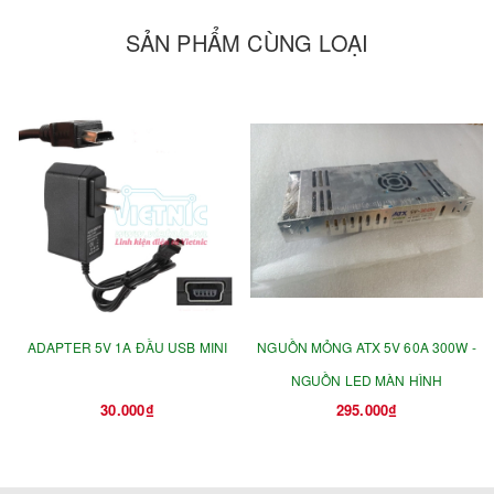
SẢN PHẨM CÙNG LOẠI
ADAPTER 5V 1A ĐẦU USB MINI
NGUỒN MỎNG ATX 5V 60A 300W -
NGUỒN LED MÀN HÌNH
30.000₫
295.000₫