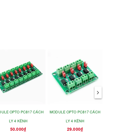
ULE OPTO PC817 CÁCH
MODULE OPTO PC817 CÁCH
MODULE OPTO
LY 4 KÊNH
LY 4 KÊNH
LY 2 
50.000₫
29.000₫
15.0