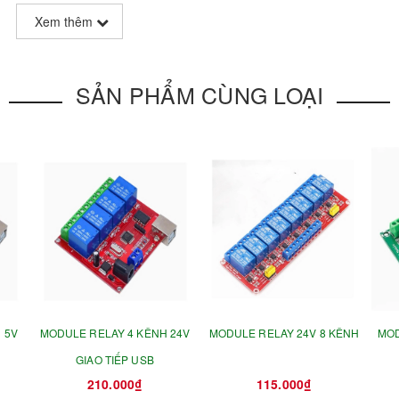
Xem thêm
SẢN PHẨM CÙNG LOẠI
 5V
MODULE RELAY 4 KÊNH 24V
MODULE RELAY 24V 8 KÊNH
MOD
GIAO TIẾP USB
210.000₫
115.000₫