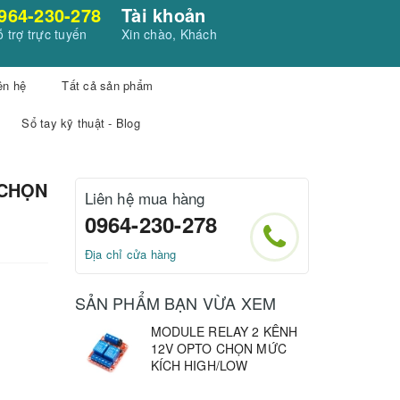
964-230-278
Tài khoản
 trợ trực tuyến
Xin chào, Khách
ên hệ
Tất cả sản phẩm
Sổ tay kỹ thuật - Blog
 CHỌN
Liên hệ mua hàng
0964-230-278
Địa chỉ cửa hàng
SẢN PHẨM BẠN VỪA XEM
MODULE RELAY 2 KÊNH
12V OPTO CHỌN MỨC
KÍCH HIGH/LOW