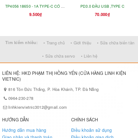
TP4056 18650 - 1A TYPE-C CÓ BV
PD3.0 ĐẦU USB ,TYPE C
9.500₫
70.000₫
NGẮN MẠCH+ QUÁ TẢI ĐẦU
Tìm kiếm nhiều:
• Trang chủ
• Giới thiệu
• Sửa chữa biến tần
• Sửa chữa servo
• Liên hệ
LIÊN HỆ: HKD PHẠM THỊ HỒNG YẾN (CỬA HÀNG LINH KIỆN
VIETNIC)
816 Tôn Đức Thắng, P. Hòa Khánh, TP. Đà Nẵng
0964-230-278
linhkienvietnic3012@gmail.com
HƯỚNG DẪN
CHÍNH SÁCH
Hướng dẫn mua hàng
Điều khoản sử dụng
Giao nhận và thanh toán
Điều khoản giao dịch