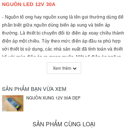
NGUỒN LED 12V 30A
- Nguồn tổ ong hay nguồn xung là tên gọi thường dùng để
phân biệt giữa nguồn dùng biến áp xung và biến áp
thường. Là thiết bị chuyển đổi từ điện áp xoay chiều thành
điện áp một chiều. Tùy theo mức điện áp đầu ra phù hợp
với thiết bị sử dụng, các nhà sản xuất đã tính toán và thiết
kế với mức điện áp ra mong muốn. Một số điện áp ngõ ra
một chiều thường dùng như 5VDC, 9VDC, 12VDC,
Xem thêm
24VDC, 48VDC...
- Nguồn xung được thiết kế dựa trên chuyển mạch tần số
SẢN PHẨM BẠN VỪA XEM
cao dùng biến áp xung cho hiệu suất cao, tối giản được về
NGUỒN XUNG 12V 30A DẸP
kích thước và trọng lượng khi thiết kế, trong mạch sử dụng
linh kiện chuyển mạch tần số cao ít suy hao như mosfet
hoặc transistor high speed, biến áp xung nhỏ gọn.
SẢN PHẨM CÙNG LOẠI