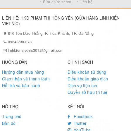
• Sửa chữa servo
• Liên hệ
thắp sáng led dây 5050, led hắt 5054, led đúc 12V, led ruồi
12V, led thanh nhôm 5730....
LIÊN HỆ: HKD PHẠM THỊ HỒNG YẾN (CỬA HÀNG LINH KIỆN
- Thông số kỹ thuật
:
VIETNIC)
816 Tôn Đức Thắng, P. Hòa Khánh, TP. Đà Nẵng
- Bảo hành : 2 năm
0964-230-278
- Model : R-360-12
linhkienvietnic3012@gmail.com
- Điện áp vào : 100V-120V/ 60Hz
HƯỚNG DẪN
CHÍNH SÁCH
Hướng dẫn mua hàng
Điều khoản sử dụng
200V-220VAC/50Hz
Giao nhận và thanh toán
Điều khoản giao dịch
- Điện áp ra : 12V
Đổi trả và bảo hành
Dịch vụ tiện ích
Quyền sở hữu trí tuệ
- Dòng chịu tải : 30A
HỖ TRỢ
KẾT NỐI
- Kích thước : 22.5cmx7cmx4cm
Trang chủ
Facebook
- Chất liệu tản nhiệt vỏ bọc : Nhôm
Bản đồ
Twitter
YouTube