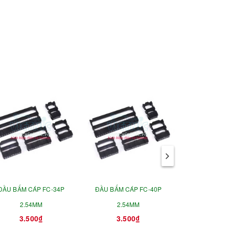
ĐẦU BẤM CÁP FC-34P
ĐẦU BẤM CÁP FC-40P
ĐẦU BẤM C
2.54MM
2.54MM
2.5
3.500₫
3.500₫
1.5