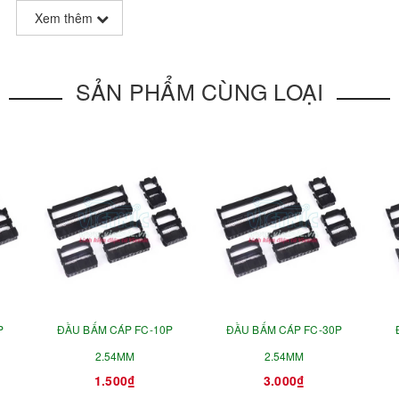
Xem thêm
SẢN PHẨM CÙNG LOẠI
P
ĐẦU BẤM CÁP FC-10P
ĐẦU BẤM CÁP FC-30P
2.54MM
2.54MM
1.500₫
3.000₫