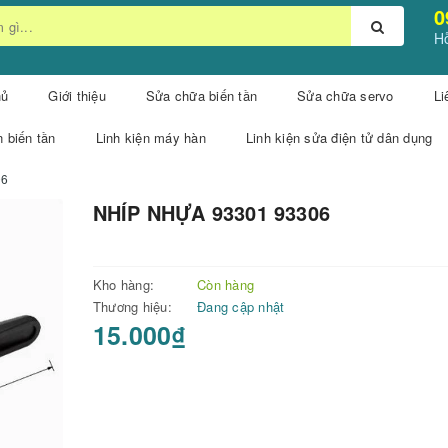
0
Hỗ
hủ
Giới thiệu
Sửa chữa biến tần
Sửa chữa servo
Li
n biến tần
Linh kiện máy hàn
Linh kiện sửa điện tử dân dụng
06
NHÍP NHỰA 93301 93306
Kho hàng:
Còn hàng
Thương hiệu:
Đang cập nhật
15.000₫