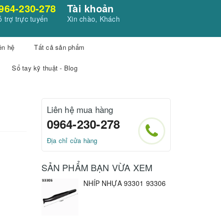
964-230-278
Tài khoản
 trợ trực tuyến
Xin chào, Khách
ên hệ
Tất cả sản phẩm
Sổ tay kỹ thuật - Blog
Liên hệ mua hàng
0964-230-278
Địa chỉ cửa hàng
SẢN PHẨM BẠN VỪA XEM
NHÍP NHỰA 93301 93306