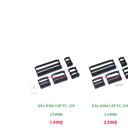
prev
ĐẦU BẤM CÁP FC-12P
ĐẦU BẤM CÁP FC-24
2.54MM
2.54MM
1.500₫
2.500₫