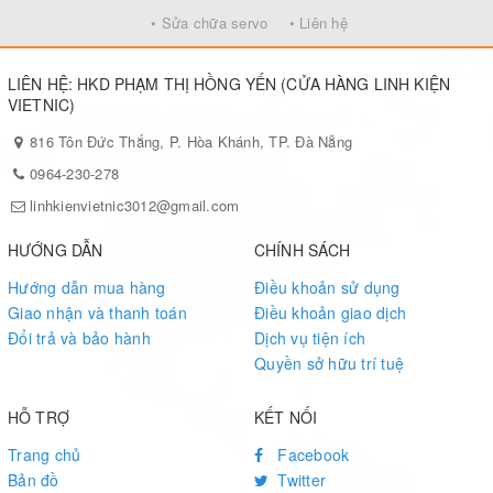
• Sửa chữa servo
• Liên hệ
LIÊN HỆ: HKD PHẠM THỊ HỒNG YẾN (CỬA HÀNG LINH KIỆN
VIETNIC)
816 Tôn Đức Thắng, P. Hòa Khánh, TP. Đà Nẵng
0964-230-278
linhkienvietnic3012@gmail.com
HƯỚNG DẪN
CHÍNH SÁCH
Hướng dẫn mua hàng
Điều khoản sử dụng
Giao nhận và thanh toán
Điều khoản giao dịch
Đổi trả và bảo hành
Dịch vụ tiện ích
Quyền sở hữu trí tuệ
HỖ TRỢ
KẾT NỐI
Trang chủ
Facebook
Bản đồ
Twitter