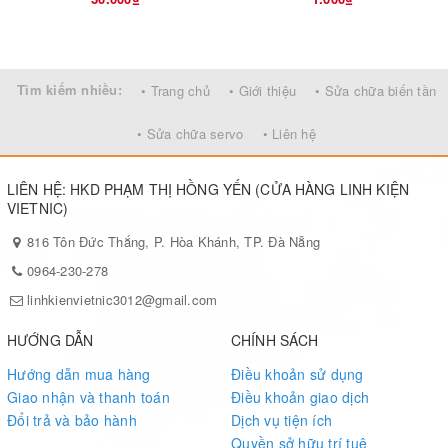
Tìm kiếm nhiều:
• Trang chủ
• Giới thiệu
• Sửa chữa biến tần
• Sửa chữa servo
• Liên hệ
LIÊN HỆ: HKD PHẠM THỊ HỒNG YẾN (CỬA HÀNG LINH KIỆN
VIETNIC)
816 Tôn Đức Thắng, P. Hòa Khánh, TP. Đà Nẵng
0964-230-278
linhkienvietnic3012@gmail.com
HƯỚNG DẪN
CHÍNH SÁCH
Hướng dẫn mua hàng
Điều khoản sử dụng
Giao nhận và thanh toán
Điều khoản giao dịch
Đổi trả và bảo hành
Dịch vụ tiện ích
Quyền sở hữu trí tuệ