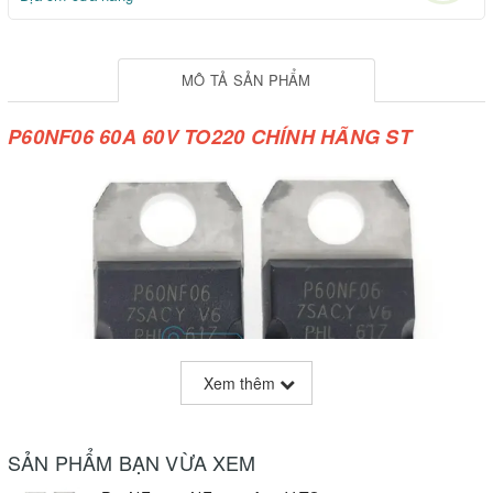
MÔ TẢ SẢN PHẨM
P60NF06 60A 60V TO220 CHÍNH HÃNG ST
Xem thêm
SẢN PHẨM BẠN VỪA XEM