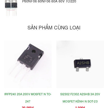
P60NF06 60NF06 60A 60V TO220
SẢN PHẨM CÙNG LOẠI
IRFP240 20A 200V MOSFET N TO-
SI2302 F2302 A2SHB 3A 20V
247
MOSFET KÊNH N SOT-23
30.000₫
1.000₫