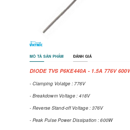
MÔ TẢ SẢN PHẨM
ĐÁNH GIÁ
DIODE TVS P6KE440A - 1.5A 776V 600
- Clamping Volatge : 776V
- Breakdowm Voltage : 418V
- Reverse Stand-off Voltage : 376V
- Peak Pulse Power Dissipation : 600W