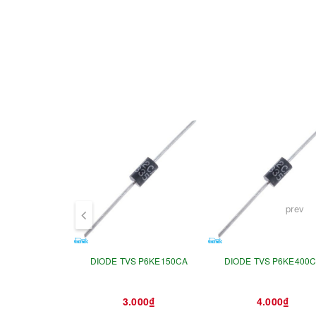
- Maximum Peak Pulse Current : 5.2A
prev
DIODE TVS P6KE150CA
DIODE TVS P6KE400
3.000₫
4.000₫