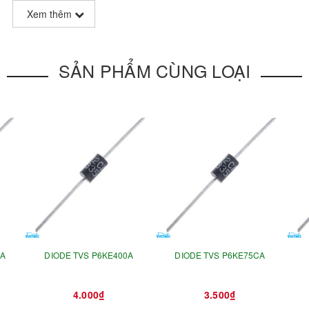
Xem thêm
SẢN PHẨM CÙNG LOẠI
CA
DIODE TVS P6KE400A
DIODE TVS P6KE75CA
4.000₫
3.500₫