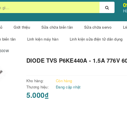
0
Hỗ
hủ
Giới thiệu
Sửa chữa biến tần
Sửa chữa servo
Li
n biến tần
Linh kiện máy hàn
Linh kiện sửa điện tử dân dụng
 600W
DIODE TVS P6KE440A - 1.5A 776V 
Kho hàng:
Còn hàng
Thương hiệu:
Đang cập nhật
5.000₫