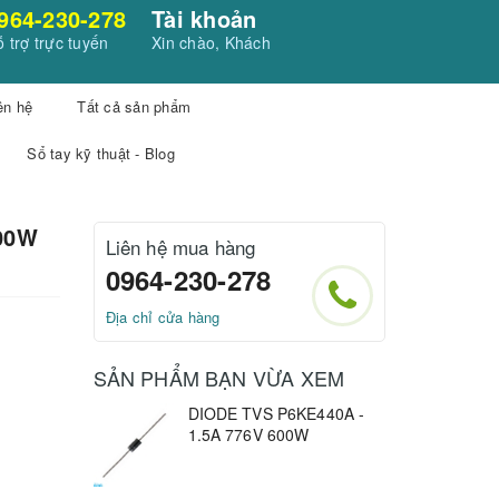
964-230-278
Tài khoản
 trợ trực tuyến
Xin chào, Khách
ên hệ
Tất cả sản phẩm
Sổ tay kỹ thuật - Blog
600W
Liên hệ mua hàng
0964-230-278
Địa chỉ cửa hàng
SẢN PHẨM BẠN VỪA XEM
DIODE TVS P6KE440A -
1.5A 776V 600W