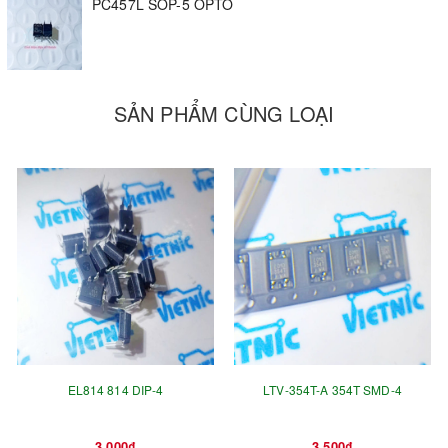
PC457L SOP-5 OPTO
SẢN PHẨM CÙNG LOẠI
EL814 814 DIP-4
LTV-354T-A 354T SMD-4
3.000₫
3.500₫