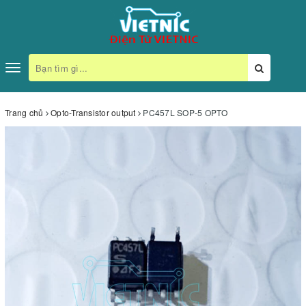
Toggle
navigation
Trang chủ
Opto-Transistor output
PC457L SOP-5 OPTO