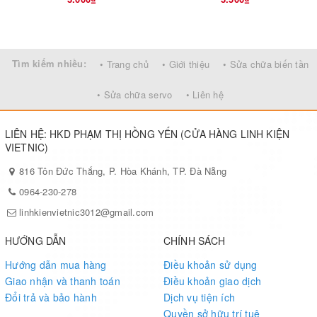
Tìm kiếm nhiều:
• Trang chủ
• Giới thiệu
• Sửa chữa biến tần
• Sửa chữa servo
• Liên hệ
LIÊN HỆ: HKD PHẠM THỊ HỒNG YẾN (CỬA HÀNG LINH KIỆN
VIETNIC)
816 Tôn Đức Thắng, P. Hòa Khánh, TP. Đà Nẵng
0964-230-278
linhkienvietnic3012@gmail.com
HƯỚNG DẪN
CHÍNH SÁCH
Hướng dẫn mua hàng
Điều khoản sử dụng
Giao nhận và thanh toán
Điều khoản giao dịch
Đổi trả và bảo hành
Dịch vụ tiện ích
Quyền sở hữu trí tuệ