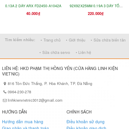
0.13A 2 DÂY ARX FD2450-A1042A
92X92X25MM 0.19A 3 DÂY TỐC
40.000₫
220.000₫
ĐỘ CA1640H01 MMF-09D24TS
Tìm kiếm nhiều:
• Trang chủ
• Giới thiệu
• Sửa chữa biến tần
• Sửa chữa servo
• Liên hệ
LIÊN HỆ: HKD PHẠM THỊ HỒNG YẾN (CỬA HÀNG LINH KIỆN
VIETNIC)
816 Tôn Đức Thắng, P. Hòa Khánh, TP. Đà Nẵng
0964-230-278
linhkienvietnic3012@gmail.com
HƯỚNG DẪN
CHÍNH SÁCH
Hướng dẫn mua hàng
Điều khoản sử dụng
Giao nhận và thanh toán
Điều khoản giao dịch