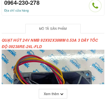
0964-230-278
Địa chỉ cửa hàng
MÔ TẢ SẢN PHẨM
QUẠT HÚT 24V NMB 92X92X38MM 0.53A 3 DÂY TỐC
ĐỘ 09238RE-24L-FLD
Xem thêm