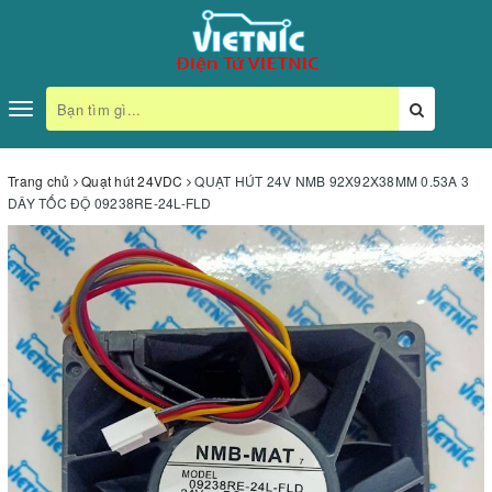
Toggle
navigation
Trang chủ
Quạt hút 24VDC
QUẠT HÚT 24V NMB 92X92X38MM 0.53A 3
DÂY TỐC ĐỘ 09238RE-24L-FLD