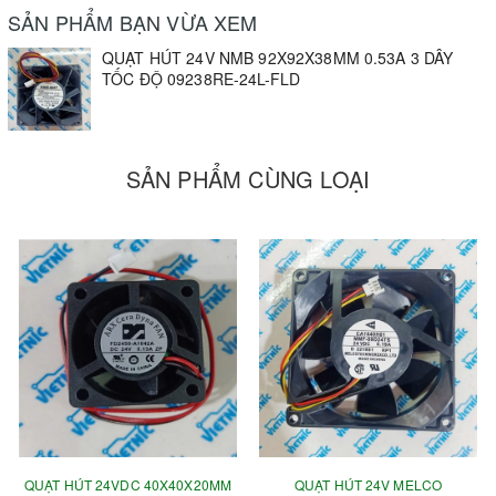
SẢN PHẨM BẠN VỪA XEM
QUẠT HÚT 24V NMB 92X92X38MM 0.53A 3 DÂY
TỐC ĐỘ 09238RE-24L-FLD
SẢN PHẨM CÙNG LOẠI
QUẠT HÚT 24VDC 40X40X20MM
QUẠT HÚT 24V MELCO