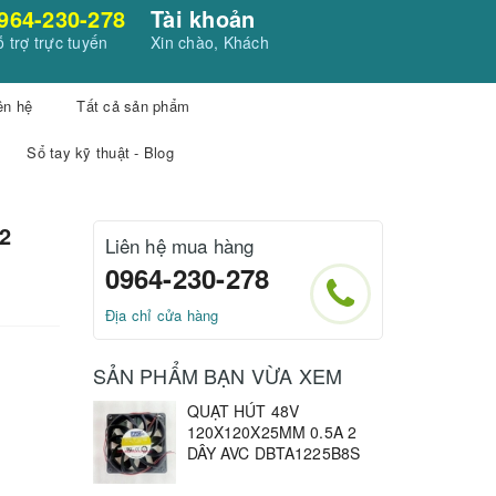
964-230-278
Tài khoản
 trợ trực tuyến
Xin chào, Khách
ên hệ
Tất cả sản phẩm
Sổ tay kỹ thuật - Blog
2
Liên hệ mua hàng
0964-230-278
Địa chỉ cửa hàng
SẢN PHẨM BẠN VỪA XEM
QUẠT HÚT 48V
120X120X25MM 0.5A 2
DÂY AVC DBTA1225B8S