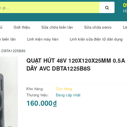
0
Hỗ
hủ
Giới thiệu
Sửa chữa biến tần
Sửa chữa servo
Li
n biến tần
Linh kiện máy hàn
Linh kiện sửa điện tử dân dụng
C DBTA1225B8S
QUẠT HÚT 48V 120X120X25MM 0.5A 
DÂY AVC DBTA1225B8S
Kho hàng:
Còn hàng
Thương hiệu:
Đang cập nhật
160.000₫