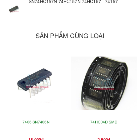
SN74HC157N 74HC157N 74HC157 - 74157
SẢN PHẨM CÙNG LOẠI
7406 SN7406N
74HC04D SMD
18.000₫
2.500₫