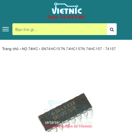
Toggle
navigation
Trang chủ
HỌ 74HC
SN74HC157N 74HC157N 74HC157 - 74157