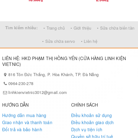
Tìm kiếm nhiều:
• Trang chủ
• Giới thiệu
• Sửa chữa biến tần
• Sửa chữa servo
• Liên hệ
LIÊN HỆ: HKD PHẠM THỊ HỒNG YẾN (CỬA HÀNG LINH KIỆN
VIETNIC)
816 Tôn Đức Thắng, P. Hòa Khánh, TP. Đà Nẵng
0964-230-278
linhkienvietnic3012@gmail.com
HƯỚNG DẪN
CHÍNH SÁCH
Hướng dẫn mua hàng
Điều khoản sử dụng
Giao nhận và thanh toán
Điều khoản giao dịch
Đổi trả và bảo hành
Dịch vụ tiện ích
Quyền sở hữu trí tuệ