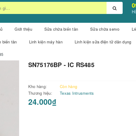
0
Hỗ
hủ
Giới thiệu
Sửa chữa biến tần
Sửa chữa servo
Li
n biến tần
Linh kiện máy hàn
Linh kiện sửa điện tử dân dụng
85
SN75176BP - IC RS485
Kho hàng:
Còn hàng
Thương hiệu:
Texas Intrusments
24.000₫