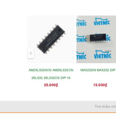
prev
AM26LS32ACN AM26LS32CN
MAX232IN MAX232 DIP
26LS32 26LS32CN DIP-16
25.000₫
15.000₫
Tìm kiếm nh