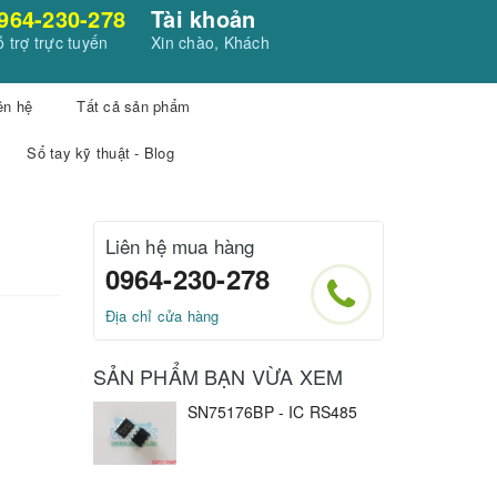
964-230-278
Tài khoản
 trợ trực tuyến
Xin chào, Khách
ên hệ
Tất cả sản phẩm
Sổ tay kỹ thuật - Blog
Liên hệ mua hàng
0964-230-278
Địa chỉ cửa hàng
SẢN PHẨM BẠN VỪA XEM
SN75176BP - IC RS485