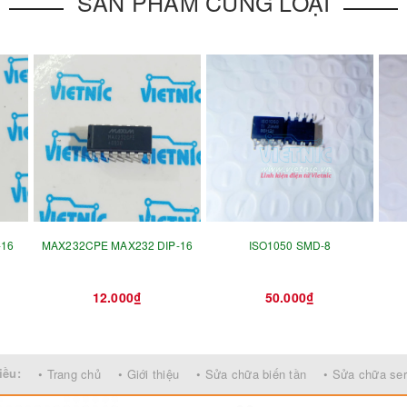
SẢN PHẨM CÙNG LOẠI
-16
MAX232CPE MAX232 DIP-16
ISO1050 SMD-8
12.000₫
50.000₫
iều:
• Trang chủ
• Giới thiệu
• Sửa chữa biến tần
• Sửa chữa se