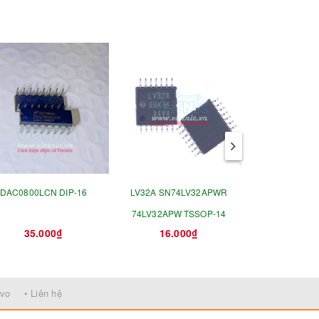
DAC0800LCN DIP-16
LV32A SN74LV32APWR
TPS61088R
74LV32APW TSSOP-14
S61088
35.000₫
16.000₫
75.0
rvo
• Liên hệ