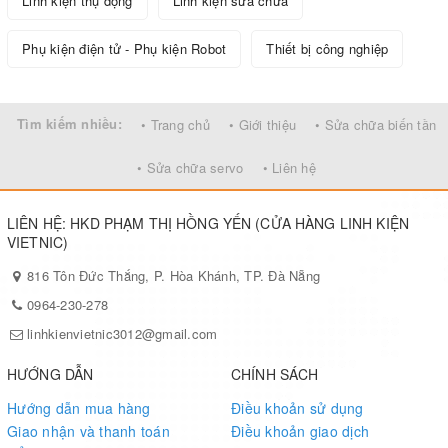
Linh kiện thụ động
Linh kiện sửa chữa
Phụ kiện điện tử - Phụ kiện Robot
Thiết bị công nghiệp
Tìm kiếm nhiều:
• Trang chủ
• Giới thiệu
• Sửa chữa biến tần
• Sửa chữa servo
• Liên hệ
LIÊN HỆ: HKD PHẠM THỊ HỒNG YẾN (CỬA HÀNG LINH KIỆN
VIETNIC)
816 Tôn Đức Thắng, P. Hòa Khánh, TP. Đà Nẵng
0964-230-278
linhkienvietnic3012@gmail.com
HƯỚNG DẪN
CHÍNH SÁCH
Hướng dẫn mua hàng
Điều khoản sử dụng
Giao nhận và thanh toán
Điều khoản giao dịch