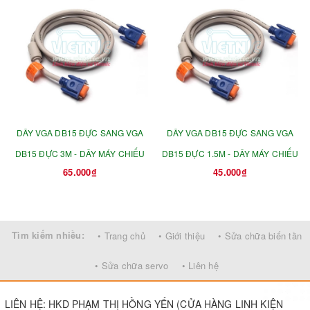
DÂY VGA DB15 ĐỰC SANG VGA
DÂY VGA DB15 ĐỰC SANG VGA
DB15 ĐỰC 3M - DÂY MÁY CHIẾU
DB15 ĐỰC 1.5M - DÂY MÁY CHIẾU
65.000₫
45.000₫
Tìm kiếm nhiều:
• Trang chủ
• Giới thiệu
• Sửa chữa biến tần
• Sửa chữa servo
• Liên hệ
LIÊN HỆ: HKD PHẠM THỊ HỒNG YẾN (CỬA HÀNG LINH KIỆN