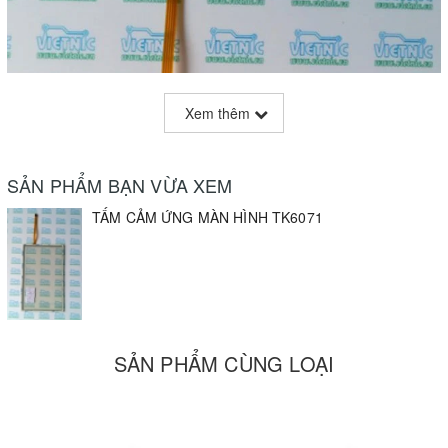
Xem thêm
SẢN PHẨM BẠN VỪA XEM
TẤM CẢM ỨNG MÀN HÌNH TK6071
SẢN PHẨM CÙNG LOẠI