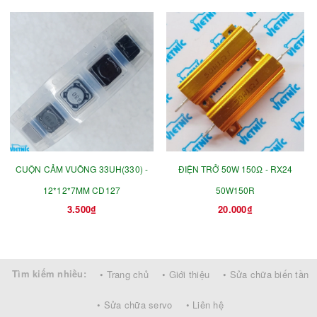
CUỘN CẢM VUÔNG 33UH(330) -
ĐIỆN TRỞ 50W 150Ω - RX24
12*12*7MM CD127
50W150R
3.500₫
20.000₫
Tìm kiếm nhiều:
• Trang chủ
• Giới thiệu
• Sửa chữa biến tần
• Sửa chữa servo
• Liên hệ