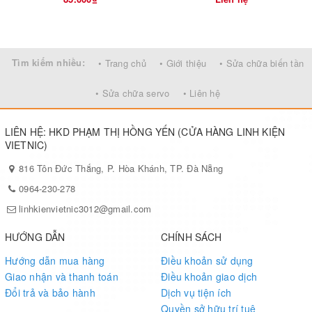
Tìm kiếm nhiều:
• Trang chủ
• Giới thiệu
• Sửa chữa biến tần
• Sửa chữa servo
• Liên hệ
LIÊN HỆ: HKD PHẠM THỊ HỒNG YẾN (CỬA HÀNG LINH KIỆN
VIETNIC)
816 Tôn Đức Thắng, P. Hòa Khánh, TP. Đà Nẵng
0964-230-278
linhkienvietnic3012@gmail.com
HƯỚNG DẪN
CHÍNH SÁCH
Hướng dẫn mua hàng
Điều khoản sử dụng
Giao nhận và thanh toán
Điều khoản giao dịch
Đổi trả và bảo hành
Dịch vụ tiện ích
Quyền sở hữu trí tuệ