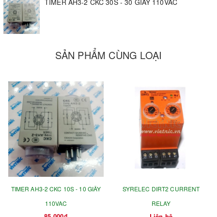
TIMER AH3-2 CKC 30S - 30 GIÂY 110VAC
SẢN PHẨM CÙNG LOẠI
TIMER AH3-2 CKC 10S - 10 GIÂY
SYRELEC DIRT2 CURRENT
110VAC
RELAY
85.000₫
Liên hệ