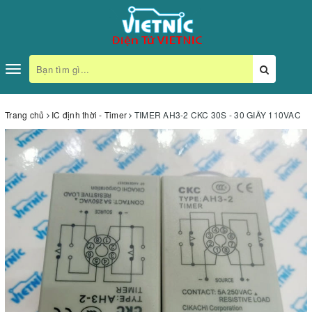
Toggle
navigation
Trang chủ
IC định thời - Timer
TIMER AH3-2 CKC 30S - 30 GIÂY 110VAC