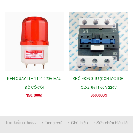
ĐÈN QUAY LTE-1101 220V MÀU
KHỞI ĐỘNG TỪ (CONTACTOR)
ĐỎ CÓ CÒI
CJX2-6511 65A 220V
150.000₫
650.000₫
Tìm kiếm nhiều:
• Trang chủ
• Giới thiệu
• Sửa chữa biến tần