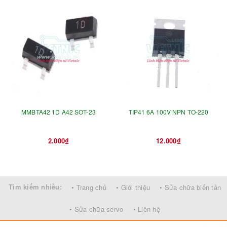
MMBTA42 1D A42 SOT-23
TIP41 6A 100V NPN TO-220
2.000₫
12.000₫
Tìm kiếm nhiều:
• Trang chủ
• Giới thiệu
• Sửa chữa biến tần
• Sửa chữa servo
• Liên hệ