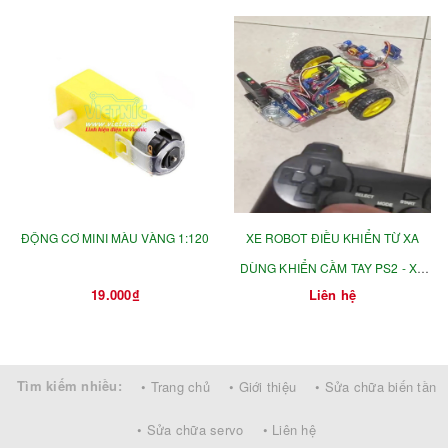
ĐỘNG CƠ MINI MÀU VÀNG 1:120
XE ROBOT ĐIỀU KHIỂN TỪ XA
DÙNG KHIỂN CẦM TAY PS2 - XE
19.000₫
Liên hệ
ROBOT ĐIỀU KHIỂN
Tìm kiếm nhiều:
• Trang chủ
• Giới thiệu
• Sửa chữa biến tần
• Sửa chữa servo
• Liên hệ