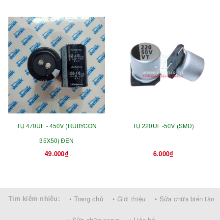
TỤ 470UF - 450V (RUBYCON
TỤ 220UF -50V (SMD)
35X50) ĐEN
49.000₫
6.000₫
Tìm kiếm nhiều:
• Trang chủ
• Giới thiệu
• Sửa chữa biến tần
• Sửa chữa servo
• Liên hệ