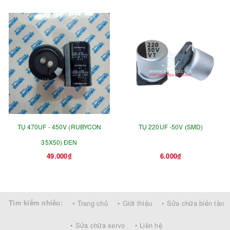
TỤ 470UF - 450V (RUBYCON
TỤ 220UF -50V (SMD)
35X50) ĐEN
49.000₫
6.000₫
Tìm kiếm nhiều:
• Trang chủ
• Giới thiệu
• Sửa chữa biến tần
• Sửa chữa servo
• Liên hệ