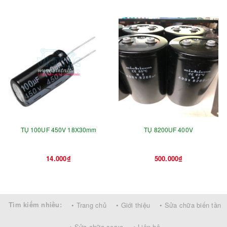
TỤ 100UF 450V 18X30mm
TỤ 8200UF 400V
14.000₫
500.000₫
Tìm kiếm nhiều:
• Trang chủ
• Giới thiệu
• Sửa chữa biến tần
• Sửa chữa servo
• Liên hệ