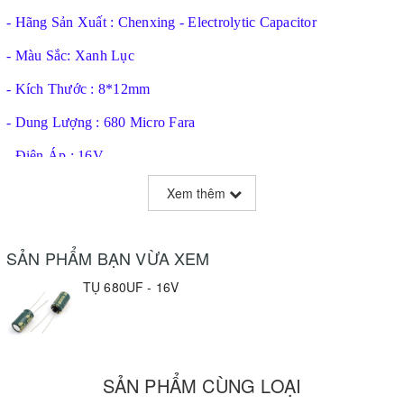
- Hãng Sản Xuất : Chenxing - Electrolytic Capacitor
- Màu Sắc: Xanh Lục
- Kích Thước : 8*12mm
- Dung Lượng : 680 Micro Fara
- Điện Áp : 16V
- Tụ Hoạt Động Tốt Ở Tần Số Cao, Trở Kháng Thấp, Khả Năng
Xem thêm
Chịu Nhiệt.
SẢN PHẨM BẠN VỪA XEM
TỤ 680UF - 16V
SẢN PHẨM CÙNG LOẠI