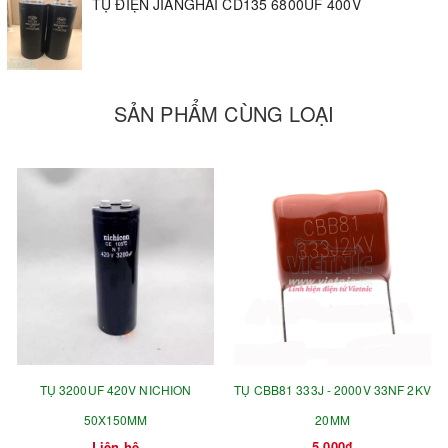
TỤ ĐIỆN JIANGHAI CD135 6800UF 400V
SẢN PHẨM CÙNG LOẠI
TỤ 3200UF 420V NICHION
TỤ CBB81 333J - 2000V 33NF 2KV
50X150MM
20MM
Liên hệ
5.000₫