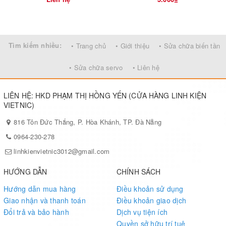
Tìm kiếm nhiều:
• Trang chủ
• Giới thiệu
• Sửa chữa biến tần
• Sửa chữa servo
• Liên hệ
LIÊN HỆ: HKD PHẠM THỊ HỒNG YẾN (CỬA HÀNG LINH KIỆN
VIETNIC)
816 Tôn Đức Thắng, P. Hòa Khánh, TP. Đà Nẵng
0964-230-278
linhkienvietnic3012@gmail.com
HƯỚNG DẪN
CHÍNH SÁCH
Hướng dẫn mua hàng
Điều khoản sử dụng
Giao nhận và thanh toán
Điều khoản giao dịch
Đổi trả và bảo hành
Dịch vụ tiện ích
Quyền sở hữu trí tuệ