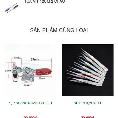
TUA VÍT 12CM 2 CHẤU
SẢN PHẨM CÙNG LOẠI
KẸP NGANG NHANH GH-201
NHÍP NHỌN ST-11
20.000₫
22.000₫