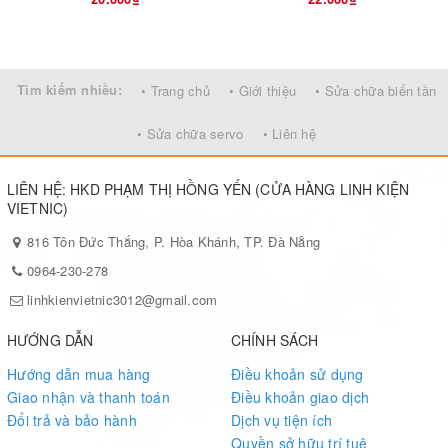
Tìm kiếm nhiều:
• Trang chủ
• Giới thiệu
• Sửa chữa biến tần
• Sửa chữa servo
• Liên hệ
LIÊN HỆ: HKD PHẠM THỊ HỒNG YẾN (CỬA HÀNG LINH KIỆN
VIETNIC)
816 Tôn Đức Thắng, P. Hòa Khánh, TP. Đà Nẵng
0964-230-278
linhkienvietnic3012@gmail.com
HƯỚNG DẪN
CHÍNH SÁCH
Hướng dẫn mua hàng
Điều khoản sử dụng
Giao nhận và thanh toán
Điều khoản giao dịch
Đổi trả và bảo hành
Dịch vụ tiện ích
Quyền sở hữu trí tuệ