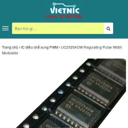
Toggle
navigation
Trang chủ
IC điều chế xung PWM
UC2525ADW Regulating Pulse Width
Modulator