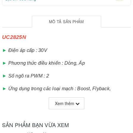
MÔ TẢ SẢN PHẨM
UC2825N
►
Điện áp cấp : 30V
►
Phương thức điều khiển : Dòng, Áp
►
Số ngõ ra PWM : 2
►
Ứng dụng trong các loại mạch : Boost, Flyback,
Forward, Full Bridge, Half Bridge, Push-Pull
Xem thêm
►
Duty cycle Max : 80%
►
Tần số chuyển mạch Max : 1000 KHz
SẢN PHẨM BẠN VỪA XEM