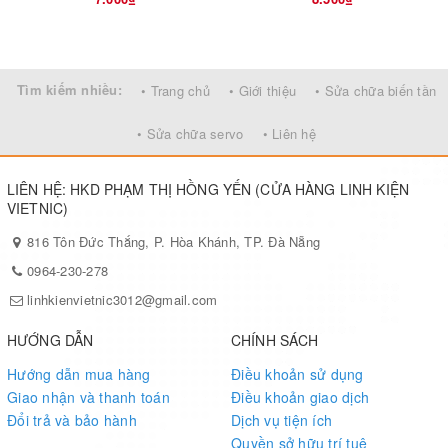
Tìm kiếm nhiều:
• Trang chủ
• Giới thiệu
• Sửa chữa biến tần
• Sửa chữa servo
• Liên hệ
LIÊN HỆ: HKD PHẠM THỊ HỒNG YẾN (CỬA HÀNG LINH KIỆN
VIETNIC)
816 Tôn Đức Thắng, P. Hòa Khánh, TP. Đà Nẵng
0964-230-278
linhkienvietnic3012@gmail.com
HƯỚNG DẪN
CHÍNH SÁCH
Hướng dẫn mua hàng
Điều khoản sử dụng
Giao nhận và thanh toán
Điều khoản giao dịch
Đổi trả và bảo hành
Dịch vụ tiện ích
Quyền sở hữu trí tuệ