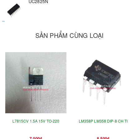
UC2825N
►
Dòng ra : 1.5A
►
Số chân : 16
SẢN PHẨM CÙNG LOẠI
L7815CV 1.5A 15V TO-220
LM358P LM358 DIP-8 CH TI
7.000₫
8.500₫