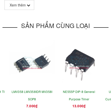
Xem thêm
SẢN PHẨM CÙNG LOẠI
 TI
LMV358 LMV358IDR MV358I
NE555P DIP-8 General
U
SOP8
Purpose Timer
Cur
7.000₫
13.000₫