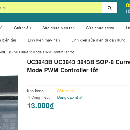
0
Hỗ
hủ
Giới thiệu
Sửa chữa biến tần
Sửa chữa servo
Li
n biến tần
Linh kiện máy hàn
Linh kiện sửa điện tử dân dụng
B SOP-8 Current Mode PWM Controller tốt
UC3843B UC3843 3843B SOP-8 Curr
Mode PWM Controller tốt
Kho hàng:
Còn hàng
Thương hiệu:
Đang cập nhật
13.000₫