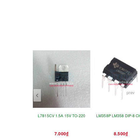
prev
L7815CV 1.5A 15V TO-220
LM358P LM358 DIP-8 CH
7.000₫
8.500₫