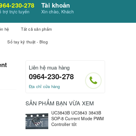
964-230-278
Tài khoản
 trợ trực tuyến
Xin chào, Khách
ên hệ
Tất cả sản phẩm
Sổ tay kỹ thuật - Blog
ent
Liên hệ mua hàng
0964-230-278
Địa chỉ cửa hàng
SẢN PHẨM BẠN VỪA XEM
UC3843B UC3843 3843B
SOP-8 Current Mode PWM
Controller tốt