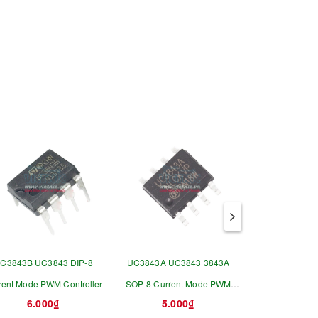
C3843B UC3843 DIP-8
UC3843A UC3843 3843A
UC3842AN UC
rent Mode PWM Controller
SOP-8 Current Mode PWM
Current Mode P
6.000₫
5.000₫
7.0
Controller