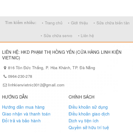
Tìm kiếm nhiều:
• Trang chủ
• Giới thiệu
• Sửa chữa biến tần
• Sửa chữa servo
• Liên hệ
LIÊN HỆ: HKD PHẠM THỊ HỒNG YẾN (CỬA HÀNG LINH KIỆN
VIETNIC)
816 Tôn Đức Thắng, P. Hòa Khánh, TP. Đà Nẵng
0964-230-278
linhkienvietnic3012@gmail.com
HƯỚNG DẪN
CHÍNH SÁCH
Hướng dẫn mua hàng
Điều khoản sử dụng
Giao nhận và thanh toán
Điều khoản giao dịch
Đổi trả và bảo hành
Dịch vụ tiện ích
Quyền sở hữu trí tuệ