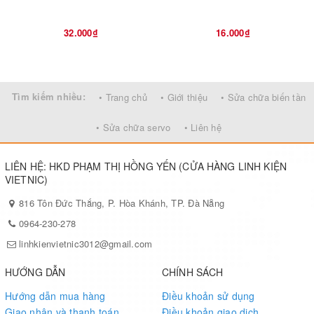
32.000₫
16.000₫
Tìm kiếm nhiều:
• Trang chủ
• Giới thiệu
• Sửa chữa biến tần
• Sửa chữa servo
• Liên hệ
LIÊN HỆ: HKD PHẠM THỊ HỒNG YẾN (CỬA HÀNG LINH KIỆN
VIETNIC)
816 Tôn Đức Thắng, P. Hòa Khánh, TP. Đà Nẵng
0964-230-278
linhkienvietnic3012@gmail.com
HƯỚNG DẪN
CHÍNH SÁCH
Hướng dẫn mua hàng
Điều khoản sử dụng
Giao nhận và thanh toán
Điều khoản giao dịch