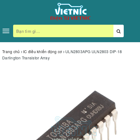
Toggle
navigation
Trang chủ
IC điều khiển động cơ
ULN2803APG ULN2803 DIP-18
Darlington Transistor Array