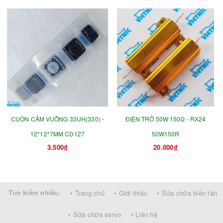
CUỘN CẢM VUÔNG 33UH(330) -
ĐIỆN TRỞ 50W 150Ω - RX24
12*12*7MM CD127
50W150R
3.500₫
20.000₫
Tìm kiếm nhiều:
• Trang chủ
• Giới thiệu
• Sửa chữa biến tần
• Sửa chữa servo
• Liên hệ