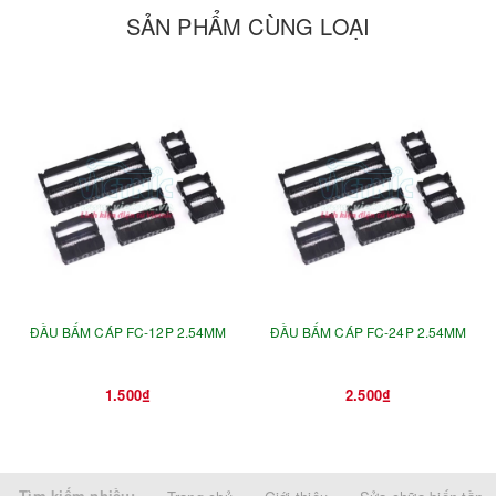
SẢN PHẨM CÙNG LOẠI
ĐẦU BẤM CÁP FC-12P 2.54MM
ĐẦU BẤM CÁP FC-24P 2.54MM
1.500₫
2.500₫
Tìm kiếm nhiều: