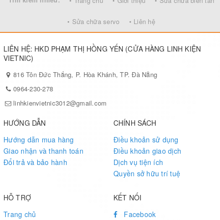
• Trang chủ
• Giới thiệu
• Sửa chữa biến tần
• Sửa chữa servo
• Liên hệ
LIÊN HỆ: HKD PHẠM THỊ HỒNG YẾN (CỬA HÀNG LINH KIỆN
VIETNIC)
816 Tôn Đức Thắng, P. Hòa Khánh, TP. Đà Nẵng
0964-230-278
linhkienvietnic3012@gmail.com
HƯỚNG DẪN
CHÍNH SÁCH
Hướng dẫn mua hàng
Điều khoản sử dụng
Giao nhận và thanh toán
Điều khoản giao dịch
Đổi trả và bảo hành
Dịch vụ tiện ích
Quyền sở hữu trí tuệ
HỖ TRỢ
KẾT NỐI
Trang chủ
Facebook