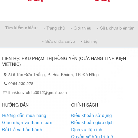
Tìm kiếm nhiều:
• Trang chủ
• Giới thiệu
• Sửa chữa biến tần
• Sửa chữa servo
• Liên hệ
LIÊN HỆ: HKD PHẠM THỊ HỒNG YẾN (CỬA HÀNG LINH KIỆN
VIETNIC)
816 Tôn Đức Thắng, P. Hòa Khánh, TP. Đà Nẵng
0964-230-278
linhkienvietnic3012@gmail.com
HƯỚNG DẪN
CHÍNH SÁCH
Hướng dẫn mua hàng
Điều khoản sử dụng
Giao nhận và thanh toán
Điều khoản giao dịch
Đổi trả và bảo hành
Dịch vụ tiện ích
Quyền sở hữu trí tuệ