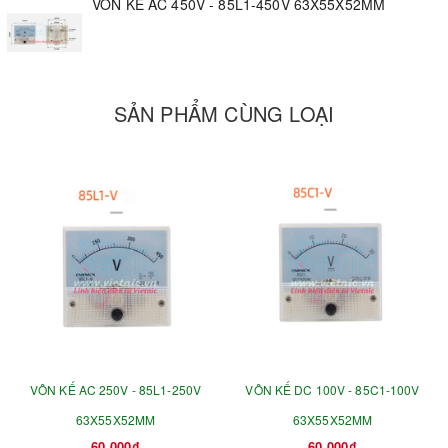
VÔN KẾ AC 450V - 85L1-450V 63X55X52MM
SẢN PHẨM CÙNG LOẠI
VÔN KẾ AC 250V - 85L1-250V
VÔN KẾ DC 100V - 85C1-100V
63X55X52MM
63X55X52MM
60.000₫
60.000₫