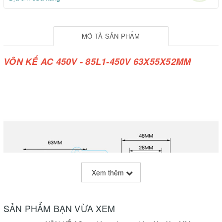
MÔ TẢ SẢN PHẨM
VÔN KẾ AC 450V - 85L1-450V 63X55X52MM
Xem thêm
SẢN PHẨM BẠN VỪA XEM