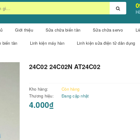
0
Hỗ
hủ
Giới thiệu
Sửa chữa biến tần
Sửa chữa servo
Li
n biến tần
Linh kiện máy hàn
Linh kiện sửa điện tử dân dụng
24C02 24C02N AT24C02
Kho hàng:
Còn hàng
Thương hiệu:
Đang cập nhật
4.000₫