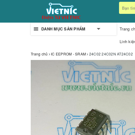
DANH MỤC SẢN PHẨM
Trang c
Linh kiệ
Trang chủ
IC EEPROM - SRAM
24C02 24C02N AT24C02