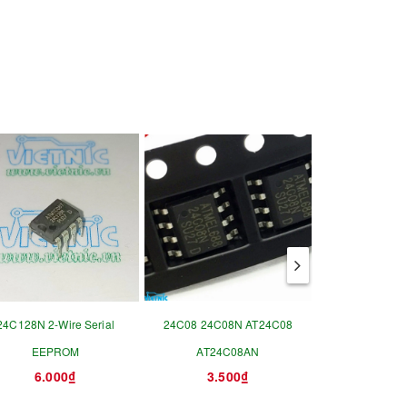
24C128N 2-Wire Serial
24C08 24C08N AT24C08
24C04 24C0
EEPROM
AT24C08AN
AT24C04A
6.000₫
3.500₫
3.5