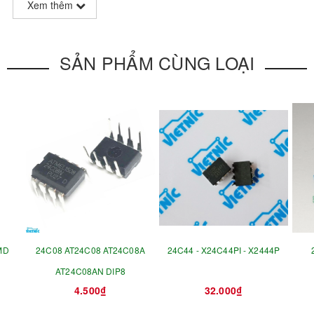
Xem thêm
SẢN PHẨM CÙNG LOẠI
MD
24C08 AT24C08 AT24C08A
24C44 - X24C44PI - X2444P
AT24C08AN DIP8
4.500₫
32.000₫