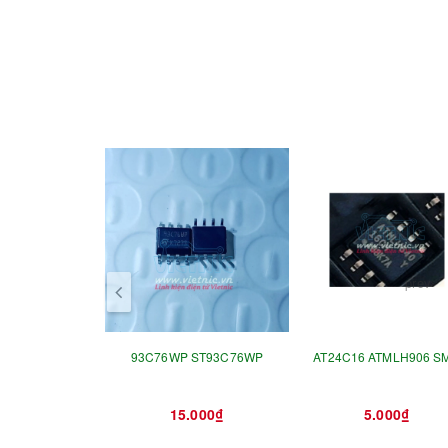
prev
93C76WP ST93C76WP
AT24C16 ATMLH906 S
15.000₫
5.000₫