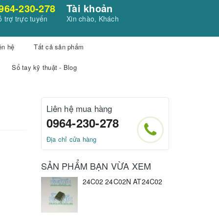
964-230-278
Tài khoản
 trợ trực tuyến
Xin chào, Khách
ên hệ
Tất cả sản phẩm
Sổ tay kỹ thuật - Blog
Liên hệ mua hàng
0964-230-278
Địa chỉ cửa hàng
SẢN PHẨM BẠN VỪA XEM
24C02 24C02N AT24C02