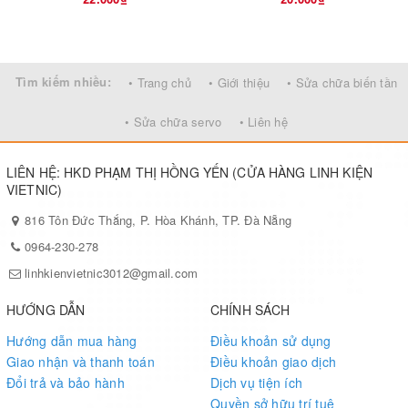
Tìm kiếm nhiều:
• Trang chủ
• Giới thiệu
• Sửa chữa biến tần
• Sửa chữa servo
• Liên hệ
LIÊN HỆ: HKD PHẠM THỊ HỒNG YẾN (CỬA HÀNG LINH KIỆN
VIETNIC)
816 Tôn Đức Thắng, P. Hòa Khánh, TP. Đà Nẵng
0964-230-278
linhkienvietnic3012@gmail.com
HƯỚNG DẪN
CHÍNH SÁCH
Hướng dẫn mua hàng
Điều khoản sử dụng
Giao nhận và thanh toán
Điều khoản giao dịch
Đổi trả và bảo hành
Dịch vụ tiện ích
Quyền sở hữu trí tuệ