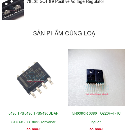
78L05 SOT-89 Positive Voltage Regulator
SẢN PHẨM CÙNG LOẠI
5430 TPS5430 TPS5430DDAR
5H0380R 0380 TO220F-4 - IC
SOIC-8 - IC Buck Converter
nguồn
22.000₫
20.000₫