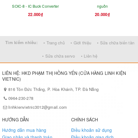
SOIC-8 - IC Buck Converter
nguồn
22.000₫
20.000₫
Tìm kiếm nhiều:
• Trang chủ
• Giới thiệu
• Sửa chữa biến tần
• Sửa chữa servo
• Liên hệ
LIÊN HỆ: HKD PHẠM THỊ HỒNG YẾN (CỬA HÀNG LINH KIỆN
VIETNIC)
816 Tôn Đức Thắng, P. Hòa Khánh, TP. Đà Nẵng
0964-230-278
linhkienvietnic3012@gmail.com
HƯỚNG DẪN
CHÍNH SÁCH
Hướng dẫn mua hàng
Điều khoản sử dụng
Giao nhận và thanh toán
Điều khoản giao dịch