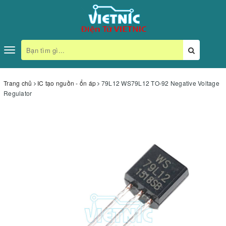
Toggle
navigation
Trang chủ
IC tạo nguồn - ổn áp
79L12 WS79L12 TO-92 Negative Voltage
Regulator