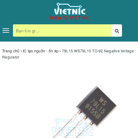
Toggle
navigation
Trang chủ
IC tạo nguồn - ổn áp
79L15 WS79L15 TO-92 Negative Voltage
Regulator