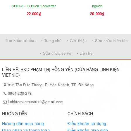
SOIC-8 - IC Buck Converter
nguồn
22.000₫
20.000₫
Tìm kiếm nhiều:
• Trang chủ
• Giới thiệu
• Sửa chữa biến tần
• Sửa chữa servo
• Liên hệ
LIÊN HỆ: HKD PHẠM THỊ HỒNG YẾN (CỬA HÀNG LINH KIỆN
VIETNIC)
816 Tôn Đức Thắng, P. Hòa Khánh, TP. Đà Nẵng
0964-230-278
linhkienvietnic3012@gmail.com
HƯỚNG DẪN
CHÍNH SÁCH
Hướng dẫn mua hàng
Điều khoản sử dụng
Giao nhận và thanh toán
Điều khoản giao dịch