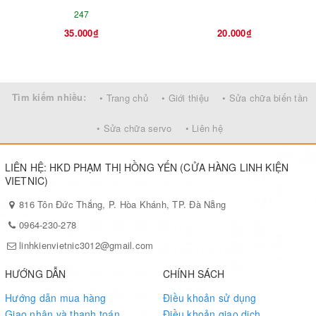
247
35.000₫
20.000₫
Tìm kiếm nhiều:
• Trang chủ
• Giới thiệu
• Sửa chữa biến tần
• Sửa chữa servo
• Liên hệ
LIÊN HỆ: HKD PHẠM THỊ HỒNG YẾN (CỬA HÀNG LINH KIỆN
VIETNIC)
816 Tôn Đức Thắng, P. Hòa Khánh, TP. Đà Nẵng
0964-230-278
linhkienvietnic3012@gmail.com
HƯỚNG DẪN
CHÍNH SÁCH
Hướng dẫn mua hàng
Điều khoản sử dụng
Giao nhận và thanh toán
Điều khoản giao dịch