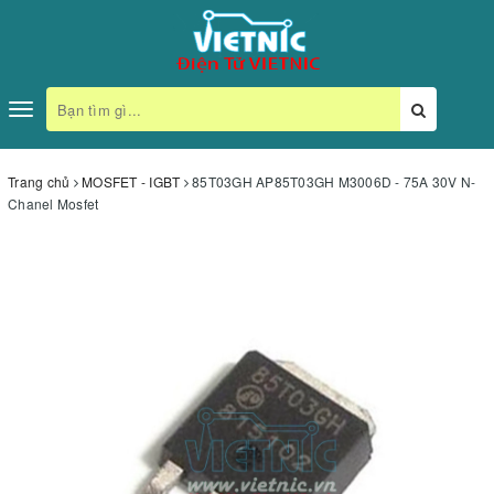
Toggle
navigation
Trang chủ
MOSFET - IGBT
85T03GH AP85T03GH M3006D - 75A 30V N-
Chanel Mosfet